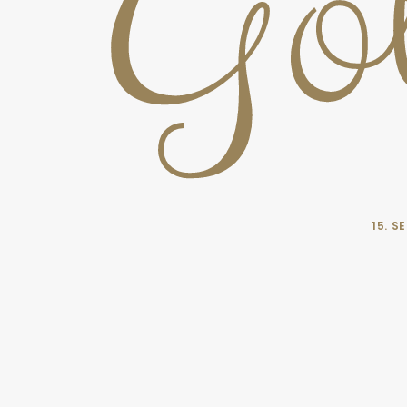
Got
15. S