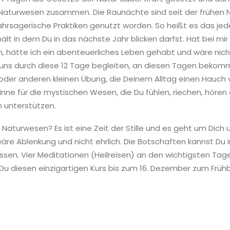
 Naturwesen zusammen. Die Raunächte sind seit der frühen N
hrsagerische Praktiken genutzt worden. So heißt es das je
ält in dem Du in das nächste Jahr blicken darfst. Hat bei mi
n, hätte ich ein abenteuerliches Leben gehabt und wäre ni
n uns durch diese 12 Tage begleiten, an diesen Tagen bekomm
n oder anderen kleinen Übung, die Deinem Alltag einen Hauch 
nne für die mystischen Wesen, die Du fühlen, riechen, hören 
h unterstützen.
Naturwesen? Es ist eine Zeit der Stille und es geht um Dich
re Ablenkung und nicht ehrlich. Die Botschaften kannst Du in e
assen. Vier Meditationen (Heilreisen) an den wichtigsten Ta
t Du diesen einzigartigen Kurs bis zum 16. Dezember zum Frü