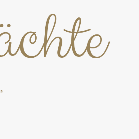
chte
ER