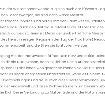
rmin der Wintersonnenwende zugleich auch der kürzeste Tag
 den Löschzwergen, sie sind darin wahre Meister.
Christnacht. Inneres Kind heilen mit den Baumwesen, Erdelfe
(siehe dazu auch den Beitrag zu Silvester als letzter Tag de
ch aufgelöst. Hierin ist Merlin der unübertreffliche Meister
ng des Herrn, in einigen Regionen der Tag der Frau Holle) Ne
Zusammenarbeit sind die Elfen die lichtvollen Meister.
igung mit den Naturwesen öffnet Dein Herz und stärkt Deine 
ch dir die Naturwesen, denn sie lieben Deine Aufmerksamkeit
 spüren Du bist ihnen wohlgesonnen können sie viel für Dich 
 oder es sogar energetisch unterstützen, wenn es Deinem Tie
lle Überraschungen und freue mich diese herzerwärmende un
Tor der Anderswelt und lasse Dich verzaubern um Deinem Leb
, die Dich Deine Verbindung zu Mutter Erde und der Natur spür