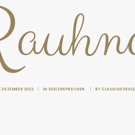
Rauhnä
. DEZEMBER 2022
|
IN
SEELENSPRACHEN.
|
BY
CLAUDIADOEHL