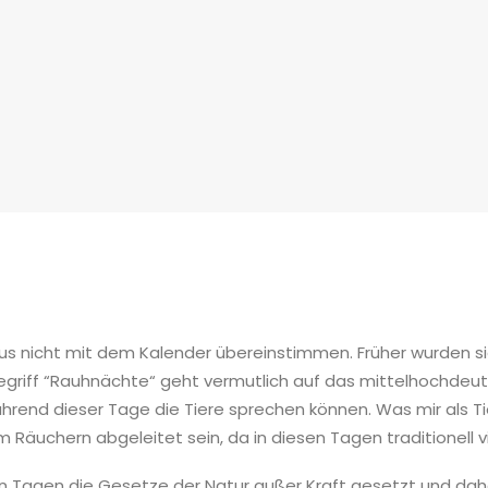
yklus nicht mit dem Kalender übereinstimmen. Früher wurden
egriff “Rauhnächte“ geht vermutlich auf das mittelhochdeuts
hrend dieser Tage die Tiere sprechen können. Was mir als Ti
m Räuchern abgeleitet sein, da in diesen Tagen traditionell 
n Tagen die Gesetze der Natur außer Kraft gesetzt und dah