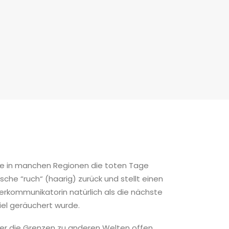
 sie in manchen Regionen die toten Tage
che “ruch“ (haarig) zurück und stellt einen
erkommunikatorin natürlich als die nächste
viel geräuchert wurde.
er die Grenzen zu anderen Welten offen,