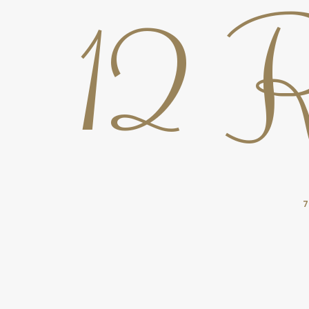
12 
7