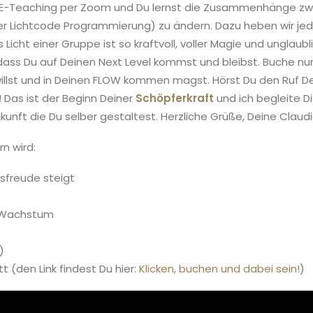
 LIVE-Teaching per Zoom und Du lernst die Zusammenhänge z
er Lichtcode Programmierung) zu ändern. Dazu heben wir jed
Licht einer Gruppe ist so kraftvoll, voller Magie und unglau
dass Du auf Deinen Next Level kommst und bleibst. Buche nu
llst und in Deinen FLOW kommen magst. Hörst Du den Ruf Dein
 Das ist der Beginn Deiner
Schöpferkraft
und ich begleite Di
unft die Du selber gestaltest. Herzliche Grüße, Deine Claudia
n wird:
sfreude steigt
n Wachstum
)
(den Link findest Du hier:
Klicken, buchen und dabei sein!
)