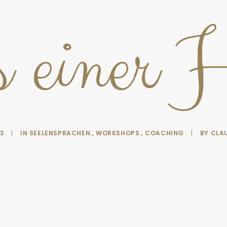
 einer 
23
|
IN
SEELENSPRACHEN.
,
WORKSHOPS.
,
COACHING
|
BY
CLA