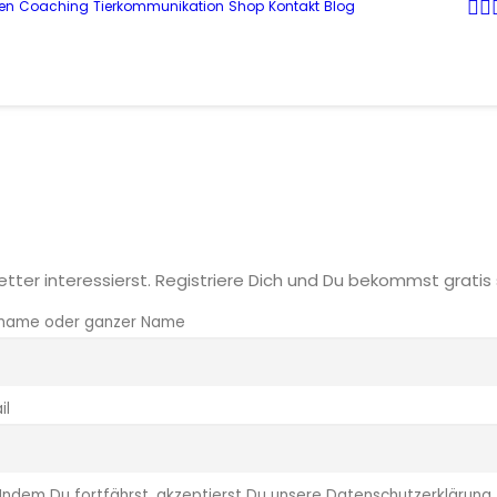
en
Coaching
Tierkommunikation
Shop
Kontakt
Blog
letter interessierst. Registriere Dich und Du bekommst grati
name oder ganzer Name
il
Indem Du fortfährst, akzeptierst Du unsere Datenschutzerklärung.