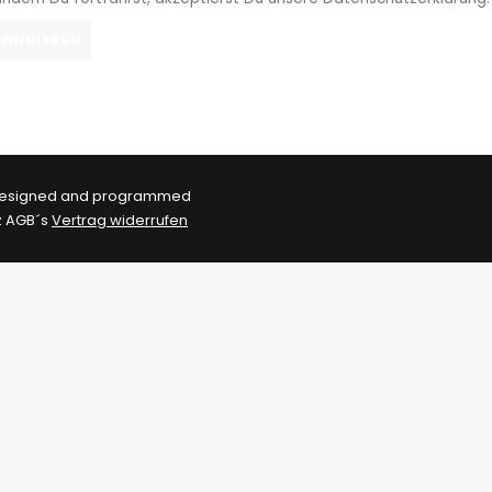
d, designed and programmed
z
AGB´s
Vertrag widerrufen